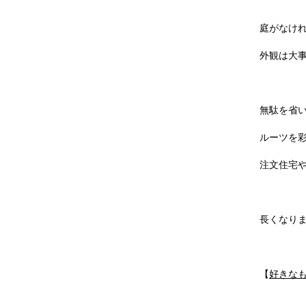
庭がなけ
外観は大
無駄を省
ルーツを
注文住宅
長くなり
【
好きな