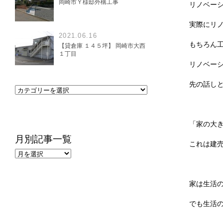
岡崎市Ｙ様邸外構工事
リノベー
実際にリ
2021.06.16
もちろん
【貸倉庫 １４５坪】 岡崎市大西
１丁目
リノベー
先の話し
「家の大
月別記事一覧
これは建
家は生活
でも生活