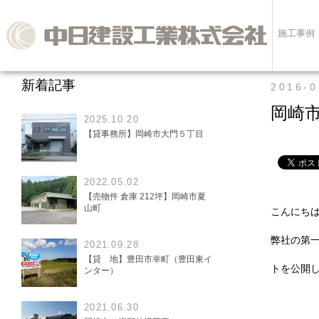
施工事例
新着記事
2016-0
岡崎
2025.10.20
【貸事務所】岡崎市大門５丁目
2022.05.02
【売物件 倉庫 212坪】岡崎市夏
山町
こんにち
弊社の第
2021.09.28
【貸 地】豊田市幸町（豊田東イ
トを公開
ンター）
2021.06.30