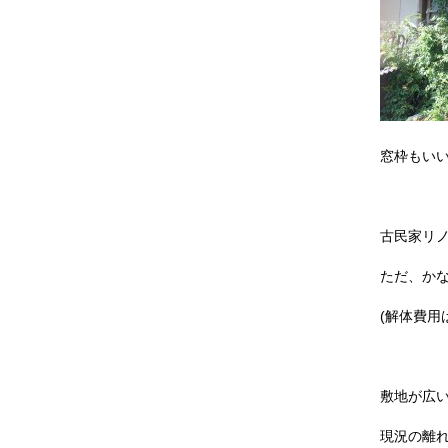
窓枠もい
古民家リ
ただ、か
(解体費用
敷地が広
現況の離