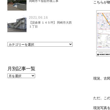
岡崎市Ｙ様邸外構工事
こちらが物
2021.06.16
【貸倉庫 １４５坪】 岡崎市大西
１丁目
月別記事一覧
現況、古
ただ、こ
現況写真