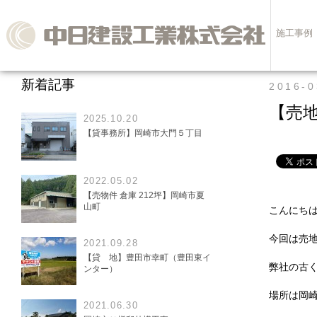
施工事例
新着記事
2016-0
【売
2025.10.20
【貸事務所】岡崎市大門５丁目
2022.05.02
【売物件 倉庫 212坪】岡崎市夏
山町
こんにち
今回は売
2021.09.28
【貸 地】豊田市幸町（豊田東イ
弊社の古
ンター）
場所は岡
2021.06.30