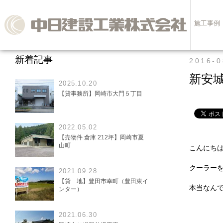
施工事例
新着記事
2016-0
新安
2025.10.20
【貸事務所】岡崎市大門５丁目
2022.05.02
【売物件 倉庫 212坪】岡崎市夏
山町
こんにち
クーラー
2021.09.28
【貸 地】豊田市幸町（豊田東イ
本当なん
ンター）
2021.06.30