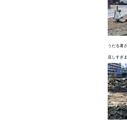
うだる暑
逞しすぎ