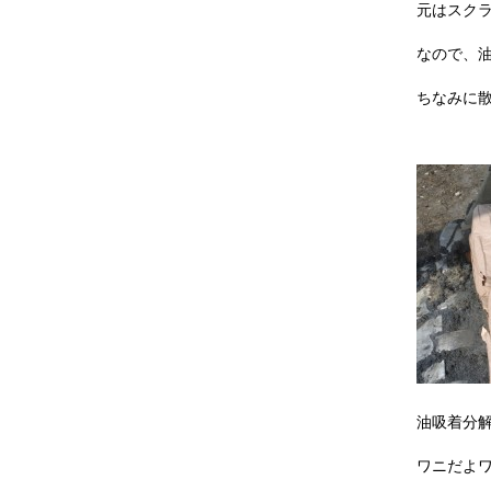
元はスク
なので、
ちなみに
油吸着分
ワニだよ