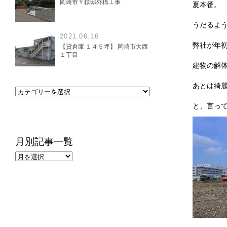
岡崎市Ｙ様邸外構工事
夏本番。
うだるよ
2021.06.16
弊社が年
【貸倉庫 １４５坪】 岡崎市大西
１丁目
建物の解
あとは綺
と、言っ
月別記事一覧