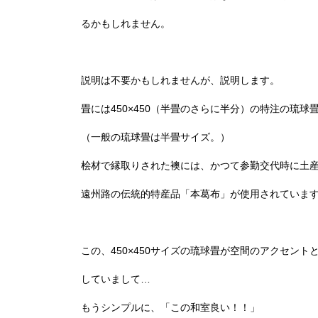
るかもしれません。
説明は不要かもしれませんが、説明します。
畳には450×450（半畳のさらに半分）の特注の琉球
（一般の琉球畳は半畳サイズ。）
桧材で縁取りされた襖には、かつて参勤交代時に土
遠州路の伝統的特産品「本葛布」が使用されていま
この、450×450サイズの琉球畳が空間のアクセン
していまして…
もうシンプルに、「この和室良い！！」