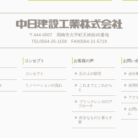
〒444-0007 岡崎市大平町天神前45番地
TEL0564-25-1158 FAX0564-21-5719
コンセプト
お客様の声
お問い
コンセプト
▶
丘の上の邸宅
▶
会社
ト
リノベーションの流れ
▶
これまでとこれから
▶
採用
と
▶
アク
▶
ブリックレンガのア
プローチ
▶
お問
ム
▶
好きなものと暮らす
家