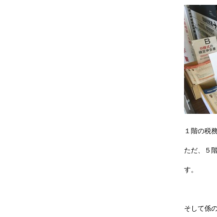
１階の税
ただ、５
す。
そして係