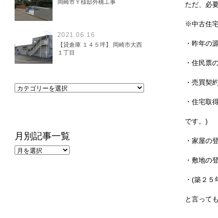
岡崎市Ｙ様邸外構工事
ただ、必
※中古住
2021.06.16
・昨年の
【貸倉庫 １４５坪】 岡崎市大西
１丁目
・住民票
・売買契
・住宅取
です。)
月別記事一覧
・家屋の
・敷地の
・(築２５
と言って