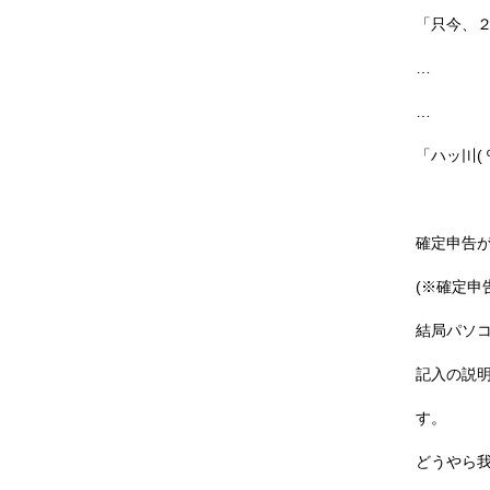
「只今、
…
…
「ハッ〣( 
確定申告
(※確定申
結局パソ
記入の説
す。
どうやら