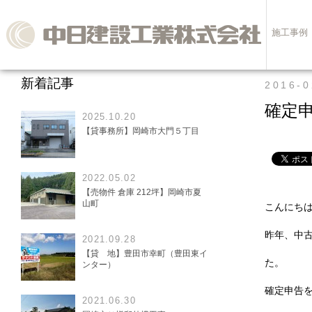
施工事例
新着記事
2016-0
確定
2025.10.20
【貸事務所】岡崎市大門５丁目
2022.05.02
【売物件 倉庫 212坪】岡崎市夏
山町
こんにち
昨年、中
2021.09.28
【貸 地】豊田市幸町（豊田東イ
た。
ンター）
確定申告を
2021.06.30