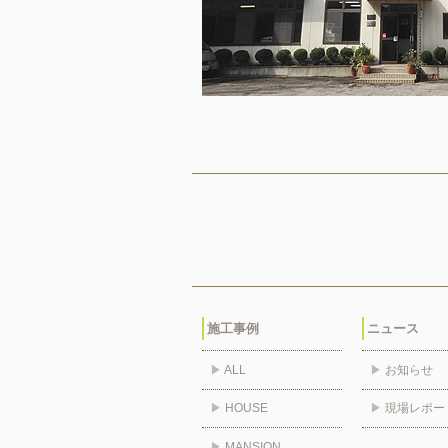
施工事例
ニュース
▶
ALL
▶
お知らせ
▶
HOUSE
▶
現場レポー
▶
MANSION