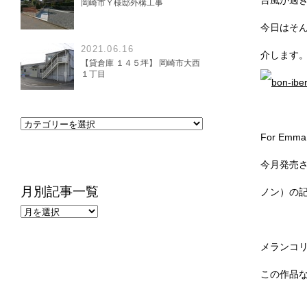
台風が過
岡崎市Ｙ様邸外構工事
今日はそ
2021.06.16
介します
【貸倉庫 １４５坪】 岡崎市大西
１丁目
For Emma,
今月発売さ
月別記事一覧
ノン）の
メランコ
この作品