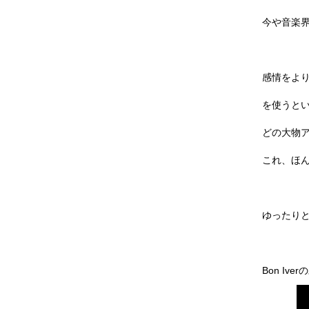
今や音楽
感情をよ
を使うと
どの大物
これ、ほ
ゆったり
Bon I