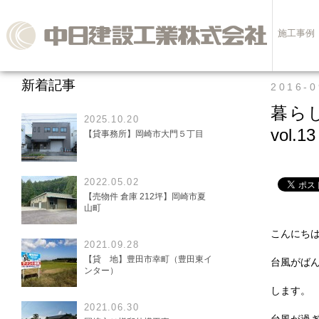
施工事例
新着記事
2016-0
暮
2025.10.20
vol.13
【貸事務所】岡崎市大門５丁目
2022.05.02
【売物件 倉庫 212坪】岡崎市夏
山町
こんにち
2021.09.28
【貸 地】豊田市幸町（豊田東イ
台風がば
ンター）
します。
2021.06.30