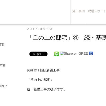
施工事例
現場レポー
2017-08-03
「丘の上の邸宅」④ 続・基
丁目
崎市夏
岡崎市 I 様邸新築工事
「丘の上の邸宅」
田東イ
続・基礎工事の様子です。