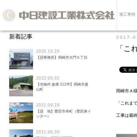
施工事例
新着記事
2017-0
「こ
2025.10.20
【貸事務所】岡崎市大門５丁目
2022.05.02
【売物件 倉庫 212坪】岡崎市夏
山町
岡崎市Ａ
「これま
2021.09.28
【貸 地】豊田市幸町（豊田東イ
工事は最
ンター）
2021.06.30