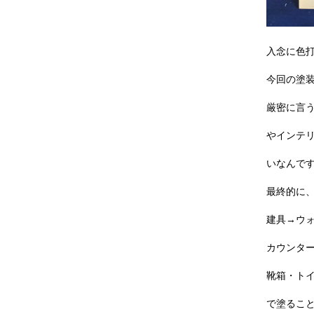
入念に色
今回の塗
厳密に言う
やインテ
いなんで
最終的に
建具→ウ
カウンタ
靴箱・ト
で塗るこ