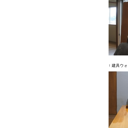
↑ 建具ウ