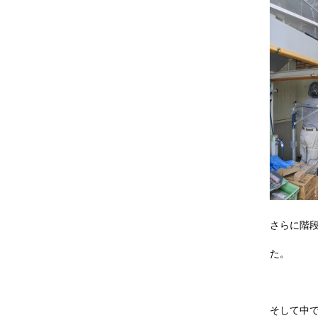
さらに階
た。
そして中