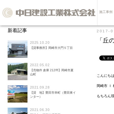
施工事例
新着記事
2017-0
「丘
2025.10.20
【貸事務所】岡崎市大門５丁目
2022.05.02
【売物件 倉庫 212坪】岡崎市夏
山町
こんにち
岡崎市 Ｉ
2021.09.28
【貸 地】豊田市幸町（豊田東イ
もちろん
ンター）
2021.06.30