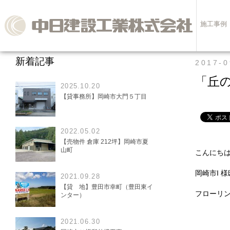
施工事例
新着記事
2017-0
「丘
2025.10.20
【貸事務所】岡崎市大門５丁目
2022.05.02
【売物件 倉庫 212坪】岡崎市夏
山町
こんにち
岡崎市I 
2021.09.28
【貸 地】豊田市幸町（豊田東イ
フローリ
ンター）
2021.06.30