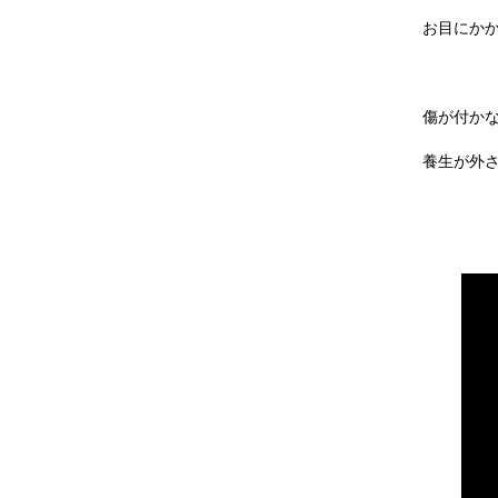
お目にか
傷が付か
養生が外