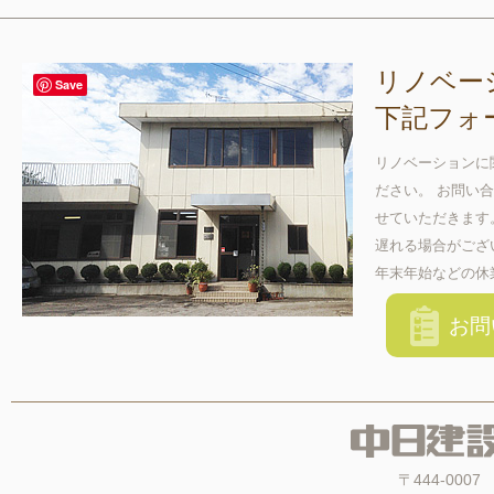
リノベー
Save
下記フォ
リノベーションに
ださい。 お問い
せていただきます
遅れる場合がござ
年末年始などの休
お問
〒444-00